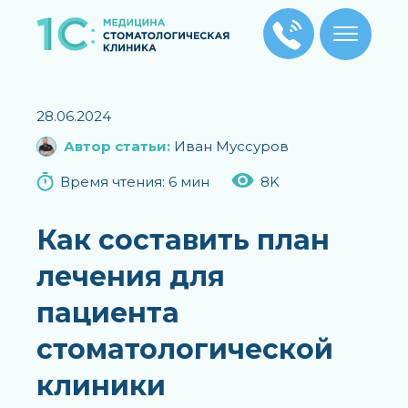
Главная
/
Блог
/
Как составить план лечения для
28.06.2024
пациента стоматологической клиники
Автор статьи:
Иван Муссуров
Время чтения: 6 мин
8K
Как составить план
лечения для
пациента
стоматологической
клиники