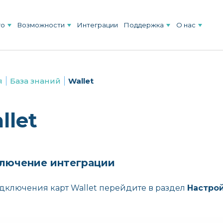
го
Возможности
Интеграции
Поддержка
О нас
я
База знаний
Wallet
llet
лючение интеграции
дключения карт Wallet перейдите в раздел
Настрой