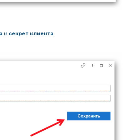
а
и
секрет клиента
.