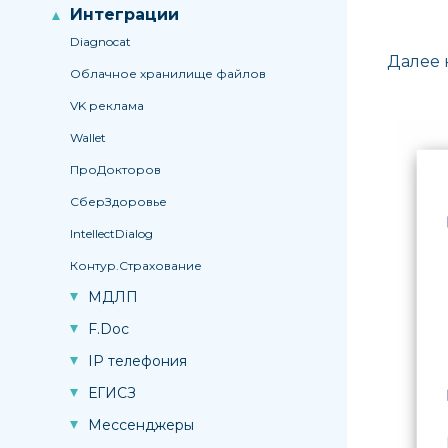
Интеграции
Diagnocat
Далее 
Облачное хранилище файлов
VK реклама
Wallet
ПроДокторов
СберЗдоровье
IntellectDialog
Контур.Страхование
МДЛП
F.Doc
IP телефония
ЕГИСЗ
Мессенджеры