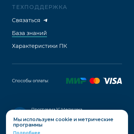
ТЕХПОДДЕРЖКА
Связаться
База знаний
Характеристики ПК
Способы оплаты:
Программа 1С:Медицина.
Стоматологическая клиника внесена
в реестр отечественного ПО, запись
Мы используем cookie и метрические
в реестре от
05.09.2016 №1340
программы
Подробнее