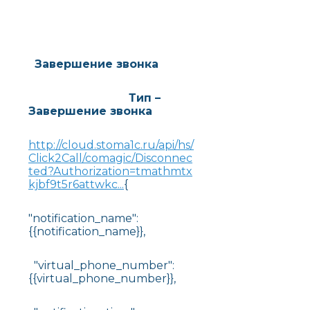
Завершение звонка
Тип –
Завершение звонка
http://cloud.stoma1c.ru/api/hs/
Click2Call/comagic/Disconnec
ted?Authorization=tmathmtx
kjbf9t5r6attwkc...
{
"notification_name":
{{notification_name}},
"virtual_phone_number":
{{virtual_phone_number}},