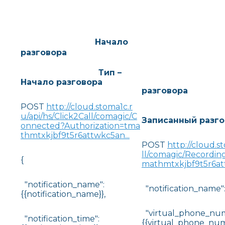
Начало
разговора
Тип –
Начало разговора
разговора
POST
http://cloud.stoma1c.r
Тип
u/api/hs/Click2Call/comagic/C
Записанный разго
onnected?Authorization=tma
thmtxkjbf9t5r6attwkc5an...
POST
http://cloud.s
ll/comagic/Recordin
{
mathmtxkjbf9t5r6att
"notification_name":
"notification_name":
{{notification_name}},
"virtual_phone_num
"notification_time":
{{virtual_phone_num