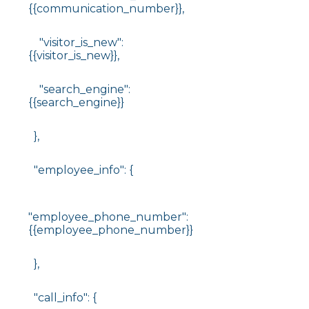
{{communication_number}},
"visitor_is_new":
{{visitor_is_new}},
"search_engine":
{{search_engine}}
},
"employee_info": {
"employee_phone_number":
{{employee_phone_number}}
},
"call_info": {