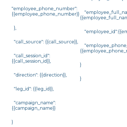
"employee_phone_number":
"employee_full_na
{{employee_phone_number}}
{{employee_full_nam
},
"employee_id":{{emp
"call_source": {{call_source}},
"employee_phone_
{{employee_phone_
"call_session_id":
{{call_session_id}},
}
"direction": {{direction}},
}
"leg_id": {{leg_id}},
"campaign_name":
{{campaign_name}}
}