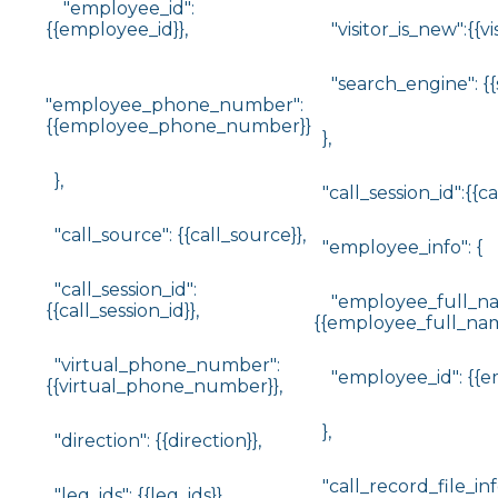
"employee_id":
{{employee_id}},
"visitor_is_new":{{vis
"search_engine": {{
"employee_phone_number":
{{employee_phone_number}}
},
},
"call_session_id":{{cal
"call_source": {{call_source}},
"employee_info": {
"call_session_id":
"employee_full_na
{{call_session_id}},
{{employee_full_nam
"virtual_phone_number":
"employee_id": {{e
{{virtual_phone_number}},
},
"direction": {{direction}},
"call_record_file_info
"leg_ids": {{leg_ids}},