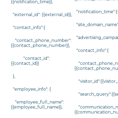
{{notification_time}},
"notification_time":{{
"external_id": {{external_id}},
"site_domain_name":
"contact_info":{
"advertising_campai
"contact_phone_number":
{{contact_phone_number}},
"contact_info":{
"contact_id":
{{contact_id}}
"contact_phone_n
{{contact_phone_nu
},
"visitor_id":{{visitor_i
"employee_info": {
"search_query":{{se
"employee_full_name":
{{employee_full_name}},
"communication_n
{{communication_nu