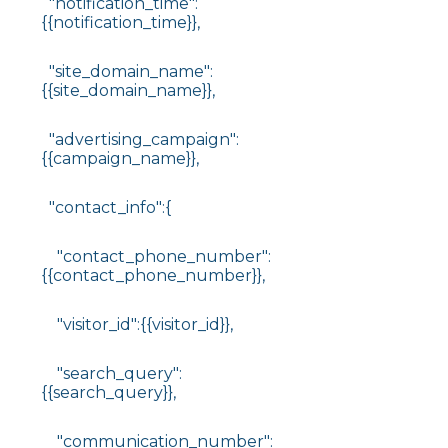
"notification_time":
{{notification_time}},
"site_domain_name":
{{site_domain_name}},
"advertising_campaign":
{{campaign_name}},
"contact_info":{
"contact_phone_number":
{{contact_phone_number}},
"visitor_id":{{visitor_id}},
"search_query":
{{search_query}},
"communication_number":