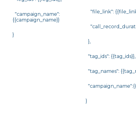
"file_link": {{file_link
"campaign_name":
{{campaign_name}}
"call_record_duratio
}
},
"tag_ids": {{tag_ids}},
"tag_names": {{tag_
"campaign_name":{
}