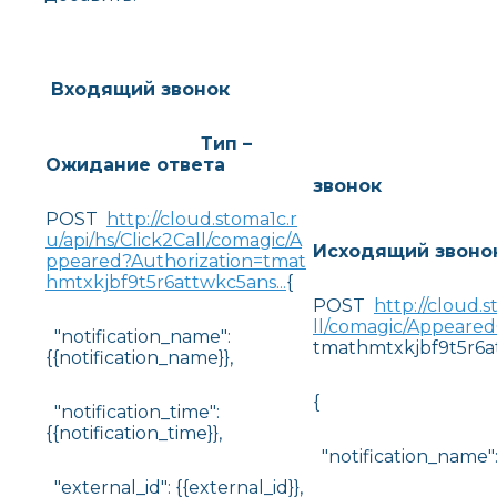
Входящий звонок
Тип –
Ожидание ответа
звонок
POST
http://cloud.stoma1c.r
Тип
u/api/hs/Click2Call/comagic/A
Исходящий звоно
ppeared?Authorization=tmat
hmtxkjbf9t5r6attwkc5ans...
{
POST
http://cloud.s
ll/comagic/Appeare
"notification_name":
tmathmtxkjbf9t5r6a
{{notification_name}},
{
"notification_time":
{{notification_time}},
"notification_name":
"external_id": {{external_id}},