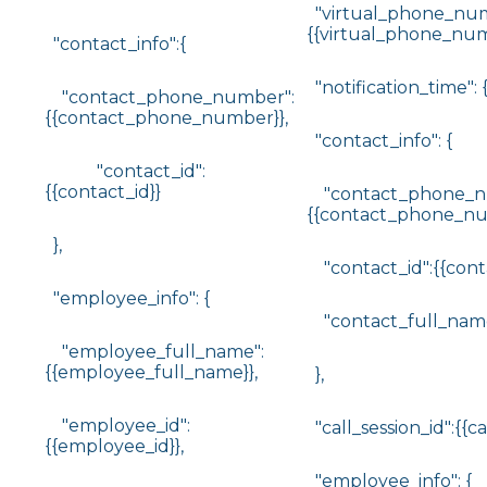
"virtual_phone_num
{{virtual_phone_num
"contact_info":{
"notification_time": {
"contact_phone_number":
{{contact_phone_number}},
"contact_info": {
"contact_id":
{{contact_id}}
"contact_phone_n
{{contact_phone_nu
},
"contact_id":{{conta
"employee_info": {
"contact_full_name
"employee_full_name":
{{employee_full_name}},
},
"employee_id":
"call_session_id":{{cal
{{employee_id}},
"employee_info": {