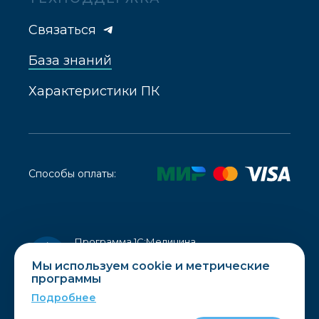
Связаться
База знаний
Характеристики ПК
Способы оплаты:
Программа 1С:Медицина.
Стоматологическая клиника внесена
в реестр отечественного ПО, запись
Мы используем cookie и метрические
в реестре от
05.09.2016 №1340
программы
Подробнее